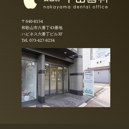
〒640-8154
和歌山市六番丁43番地
ハピネス六番丁ビル3F
Tel.
073-427-6234