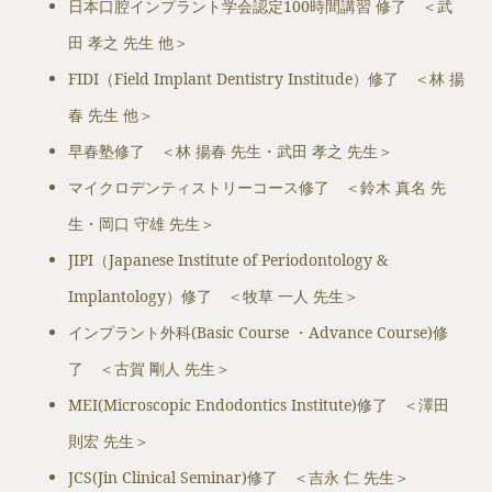
日本口腔インプラント学会認定100時間講習 修了 ＜武
田 孝之 先生 他＞
FIDI（Field Implant Dentistry Institude）修了 ＜林 揚
春 先生 他＞
早春塾修了 ＜林 揚春 先生・武田 孝之 先生＞
マイクロデンティストリーコース修了 ＜鈴木 真名 先
生・岡口 守雄 先生＞
JIPI（Japanese Institute of Periodontology &
Implantology）修了 ＜牧草 一人 先生＞
インプラント外科(Basic Course ・Advance Course)修
了 ＜古賀 剛人 先生＞
MEI(Microscopic Endodontics Institute)修了 ＜澤田
則宏 先生＞
JCS(Jin Clinical Seminar)修了 ＜吉永 仁 先生＞