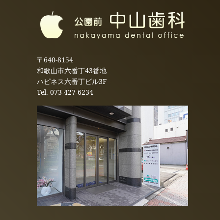
〒640-8154
和歌山市六番丁43番地
ハピネス六番丁ビル3F
Tel.
073-427-6234