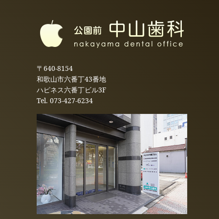
〒640-8154
和歌山市六番丁43番地
ハピネス六番丁ビル3F
Tel.
073-427-6234