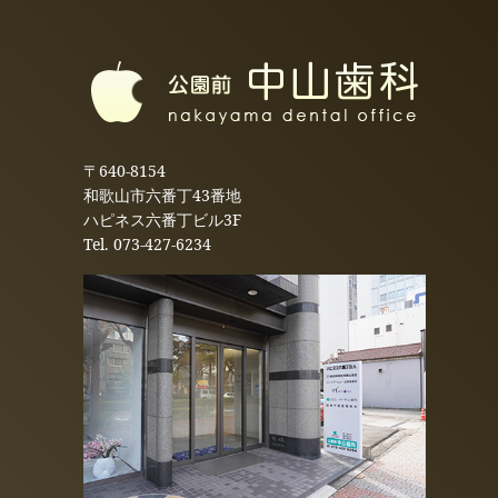
〒640-8154
和歌山市六番丁43番地
ハピネス六番丁ビル3F
Tel.
073-427-6234